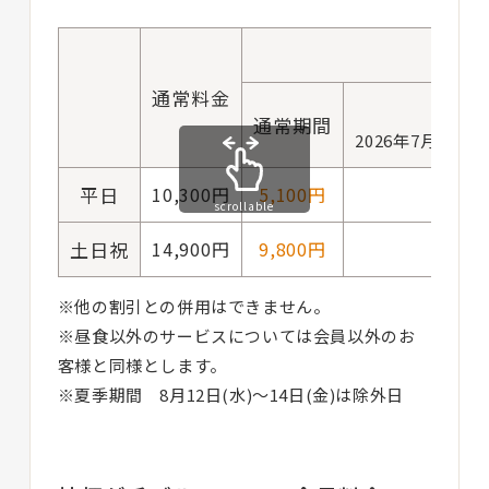
通常料金
夏季
通常期間
2026年7月1日(水
平日
10,300円
5,100円
4,8
scrollable
土日祝
14,900円
9,800円
7,8
※他の割引との併用はできません。
※昼食以外のサービスについては会員以外のお
客様と同様とします。
※夏季期間 8月12日(水)〜14日(金)は除外日