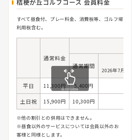
桔梗が丘ゴルフコース 会員料金
すべて昼食付、プレー料金、消費税等、ゴルフ場
利用税含む。
通常料金
夏季
通常期間
2026年7月1日(水
平日
11,300円
5,400円
5,2
scrollable
土日祝
15,900円
10,300円
8,5
※他の割引との併用はできません。
※昼食以外のサービスについては会員以外のお
客様と同様とします。